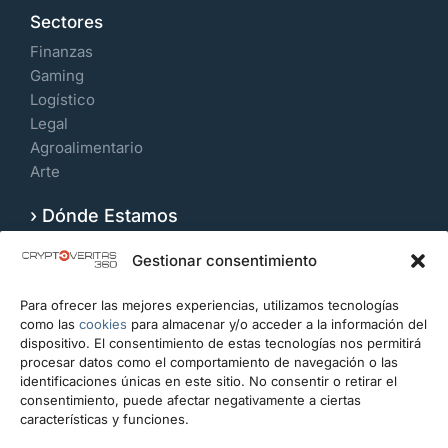
Sectores
Finanzas
Gaming
Logístico
Legal
Agroalimentario
Arte
› Dónde Estamos
Velázquez 109, 7º Izquierda. 28006, Madrid.
Gestionar consentimiento
España
Para ofrecer las mejores experiencias, utilizamos tecnologías
CONTACTO
como las
cookies
para almacenar y/o acceder a la información del
dispositivo. El consentimiento de estas tecnologías nos permitirá
info@cryptoveritas360.com
procesar datos como el comportamiento de navegación o las
identificaciones únicas en este sitio. No consentir o retirar el
+34 919 993 434
consentimiento, puede afectar negativamente a ciertas
características y funciones.
Escríbanos