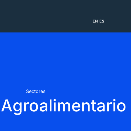
EN
ES
Sectores​
 Agroalimentario