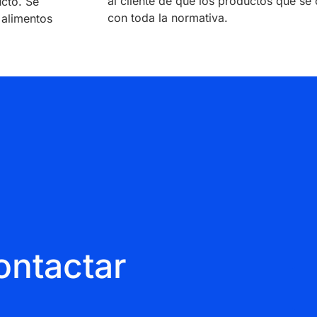
al cliente de que los productos que s
ucto. Se
con toda la normativa.
 alimentos
ontactar