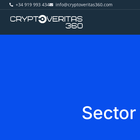
+34 919 993 434
info@cryptoveritas360.com
Sector