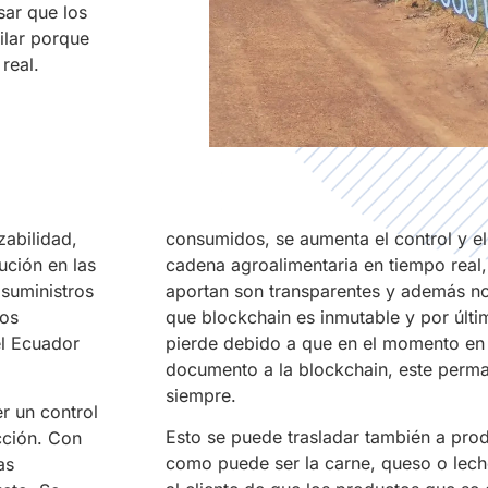
sar que los
ilar porque
real.
zabilidad,
consumidos, se aumenta el control y el
ución en las
cadena agroalimentaria en tiempo real,
 suministros
aportan son transparentes y además n
los
que blockchain es inmutable y por últi
l Ecuador
pierde debido a que en el momento en 
documento a la blockchain, este perma
siempre.
r un control
Esto se puede trasladar también a pro
cción. Con
como puede ser la carne, queso o lech
as