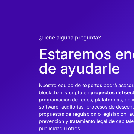
¿Tiene alguna pregunta?
Estaremos en
de ayudarle
Nuestro equipo de expertos podrá asesora
blockchain y cripto
en
proyectos del sect
programación de redes, plataformas, apli
software, auditorías, procesos de descent
propuestas de regulación o legislación, au
prevención y tratamiento legal de capital
publicidad u otros
.