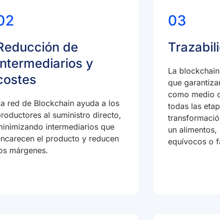
02
03
Reducción de
Trazabil
Intermediarios y
La blockchain
costes
que garantizan
como medio de
a red de Blockchain ayuda a los
todas las eta
roductores al suministro directo,
transformació
minimizando intermediarios que
un alimentos, 
encarecen el producto y reducen
equívocos o f
los márgenes.