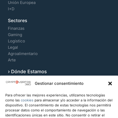
Unión Europea
I+D
Sectores
Finanzas
Gaming
Logístico
Legal
Agroalimentario
Arte
› Dónde Estamos
Velázquez 109, 7º Izquierda. 28006, Madrid.
Gestionar consentimiento
España
Para ofrecer las mejores experiencias, utilizamos tecnologías
CONTACTO
como las
cookies
para almacenar y/o acceder a la información del
dispositivo. El consentimiento de estas tecnologías nos permitirá
info@cryptoveritas360.com
procesar datos como el comportamiento de navegación o las
identificaciones únicas en este sitio. No consentir o retirar el
+34 919 993 434