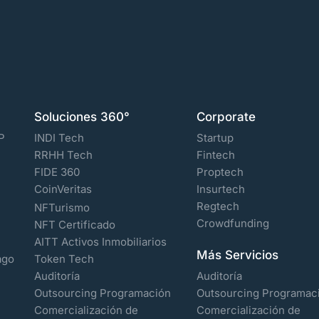
Soluciones 360°
Corporate
P
INDI Tech
Startup
RRHH Tech
Fintech
FIDE 360
Proptech
CoinVeritas
Insurtech
Regtech
NFTurismo
Crowdfunding
NFT Certificado
AITT Activos Inmobiliarios
Más Servicios
ago
Token Tech
Auditoría
Auditoría
Outsourcing Programación
Outsourcing Programac
Comercialización de
Comercialización de