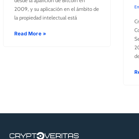
desde la aparición de Bitcoin en
Em
2009, y su aplicación en el ámbito de
la propiedad intelectual está
Cr
Co
Read More »
Se
20
d
R