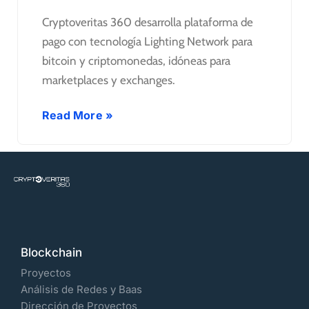
Cryptoveritas 360 desarrolla plataforma de
pago con tecnología Lighting Network para
bitcoin y criptomonedas, idóneas para
marketplaces y exchanges.
Read More »
Blockchain
Proyectos
Análisis de Redes y Baas
Dirección de Proyectos