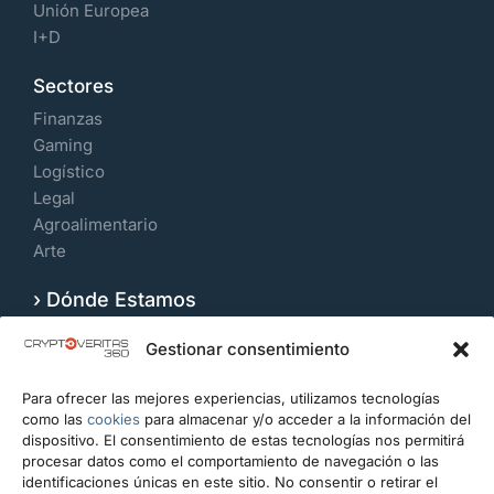
Unión Europea
I+D
Sectores
Finanzas
Gaming
Logístico
Legal
Agroalimentario
Arte
› Dónde Estamos
Velázquez 109, 7º Izquierda. 28006, Madrid.
Gestionar consentimiento
España
Para ofrecer las mejores experiencias, utilizamos tecnologías
CONTACTO
como las
cookies
para almacenar y/o acceder a la información del
dispositivo. El consentimiento de estas tecnologías nos permitirá
info@cryptoveritas360.com
procesar datos como el comportamiento de navegación o las
identificaciones únicas en este sitio. No consentir o retirar el
+34 919 993 434