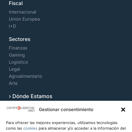
Fiscal
Internacional
Unión Europea
I+D
Sectores
Finanzas
Gaming
Logístico
Legal
Agroalimentario
Arte
› Dónde Estamos
Velázquez 109, 7º Izquierda. 28006, Madrid.
Gestionar consentimiento
España
Para ofrecer las mejores experiencias, utilizamos tecnologías
CONTACTO
como las
cookies
para almacenar y/o acceder a la información del