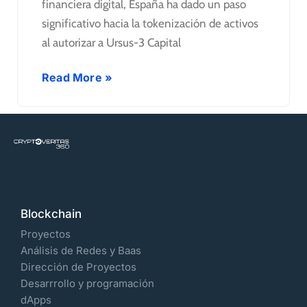
financiera digital, España ha dado un paso
significativo hacia la tokenización de activos
al autorizar a Ursus-3 Capital
Read More »
Blockchain
Proyectos
Análisis de Redes y Baas
Dirección de Proyectos
Desarrrollo y programación
dApps