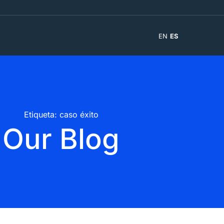
EN
ES
Etiqueta: caso éxito
Our Blog