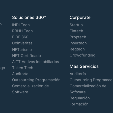
Soluciones 360°
Corporate
P
INDI Tech
Startup
RRHH Tech
Fintech
FIDE 360
Proptech
CoinVeritas
Insurtech
Regtech
NFTurismo
Crowdfunding
NFT Certificado
AITT Activos Inmobiliarios
Más Servicios
ago
Token Tech
Auditoría
Auditoría
Outsourcing Programación
Outsourcing Programac
Comercialización de
Comercialización de
Software
Software
Regulación
Formación